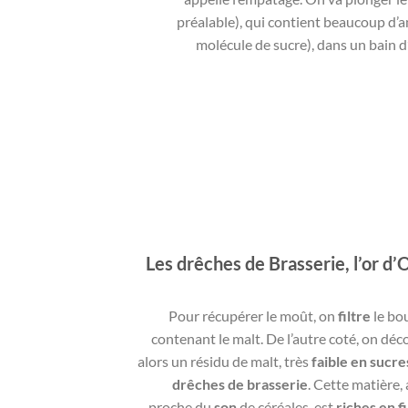
préalable), qui contient beaucoup d’
molécule de sucre), dans un bain d
Les drêches de Brasserie, l’or d’
Pour récupérer le moût, on
filtre
le bo
contenant le malt. De l’autre coté, on dé
alors un résidu de malt, très
faible en sucre
drêches de brasserie
. Cette matière,
proche du
son
de céréales, est
riches en f