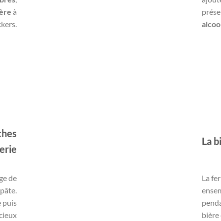
ère
à
prése
ckers.
alcoo
ches
La b
erie
ge de
La fe
 pâte.
ensem
e puis
penda
icieux
bière