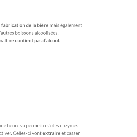
a
fabrication de la bière
mais également
’autres boissons alcoolisées.
malt
ne contient pas d’alcool
.
 une heure va permettre à des enzymes
ctiver. Celles-ci vont
extraire
et casser