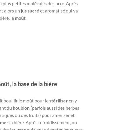
 plus petites molécules de sucre. Après
ent alors un
jus sucré
et aromatisé qui va
bière, le
moût
.
oût, la base de la bière
t bouillir le moût pour le
stériliser
en y
ant du
houblon
(parfois aussi des herbes
tiques ou des fruits) pour amériser et
umer
la bière. Après refroidissement, on
e des
levures
qui vont grignoter les sucres