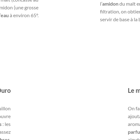
l’
amidon
du malt en
amidon (une grosse
filtration, on obti
’
eau
à environ 65°.
servir de base à la 
Ouro
Le m
uillon
On fai
couvre
ajout
s
: les
aroma
 assez
parf
ibres
,
ajout