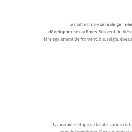
Le malt est une
céréale germé
développer ses arômes
. Souvent du
blé
o
être également de froment, blé, seigle, épeau
La première étape de la fabrication de la
appelle l’empâtage. On va plonger le