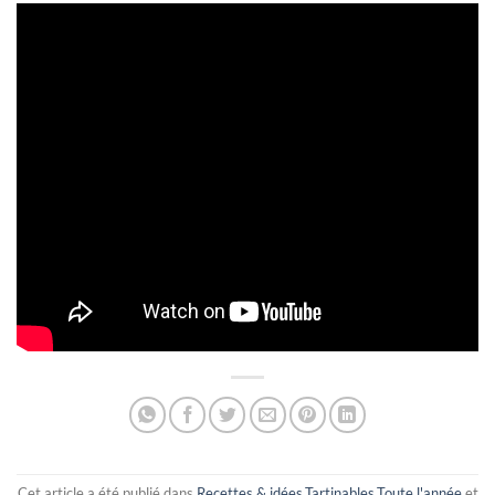
Cet article a été publié dans
Recettes & idées
,
Tartinables
,
Toute l'année
et