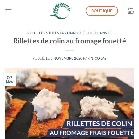
Passer
BOUTIQUE
au
contenu
RECETTES & IDÉES
,
TARTINABLES
,
TOUTE L'ANNÉE
Rillettes de colin au fromage fouetté
PUBLIÉ LE
7 NOVEMBRE 2020
PAR
NICOLAS
07
Nov