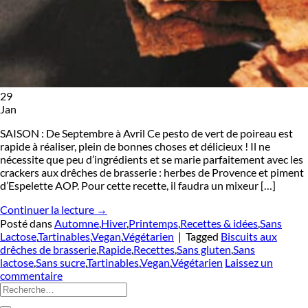
29
Jan
SAISON : De Septembre à Avril Ce pesto de vert de poireau est
rapide à réaliser, plein de bonnes choses et délicieux ! Il ne
nécessite que peu d’ingrédients et se marie parfaitement avec les
crackers aux drêches de brasserie : herbes de Provence et piment
d’Espelette AOP. Pour cette recette, il faudra un mixeur […]
Continuer la lecture
→
Posté dans
Automne
,
Hiver
,
Printemps
,
Recettes & idées
,
Sans
Lactose
,
Tartinables
,
Vegan
,
Végétarien
|
Tagged
Biscuits aux
drêches de brasserie
,
Rapide
,
Recettes
,
Sans gluten
,
Sans
lactose
,
Sans sucre
,
Tartinables
,
Vegan
,
Végétarien
Laissez un
commentaire