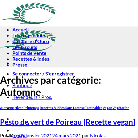
Passer
au
contenu
Accueil
Les co-produits
L’histoire d’Ouro
Les biscuits
Points de vente
Recettes & Idées
Presse
Se connecter / S’enregistrer
Archives par catégorie:
Boutique
Automne
Revendeurs / Pros.
Automne
,
Hiver
,
Printemps
,
Recettes & idées
,
Sans Lactose
,
Tartinables
,
Vegan
,
Végétarien
Pesto de vert de Poireau [Recette vegan]
Contact
Publié le
29 janvier 2021
24 mars 2021
par
Nicolas
0,00
€