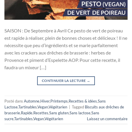
SAISON : De Septembre à Avril Ce pesto de vert de poireau
est rapide à réaliser, plein de bonnes choses et délicieux ! Il ne
nécessite que peu d’ingrédients et se marie parfaitement
avec les crackers aux drêches de brasserie : herbes de
Provence et piment d’Espelette AOP. Pour cette recette, il
faudra un mixeur […]
CONTINUER LA LECTURE
→
Posté dans
Automne
,
Hiver
,
Printemps
,
Recettes & idées
,
Sans
Lactose
,
Tartinables
,
Vegan
,
Végétarien
|
Tagged
Biscuits aux drêches de
brasserie
,
Rapide
,
Recettes
,
Sans gluten
,
Sans lactose
,
Sans
sucre
,
Tartinables
,
Vegan
,
Végétarien
Laissez un commentaire