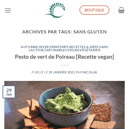
Passer
BOUTIQUE
au
contenu
ARCHIVES PAR TAGS:
SANS GLUTEN
AUTOMNE
,
HIVER
,
PRINTEMPS
,
RECETTES & IDÉES
,
SANS
LACTOSE
,
TARTINABLES
,
VEGAN
,
VÉGÉTARIEN
Pesto de vert de Poireau [Recette vegan]
PUBLIÉ LE
29 JANVIER 2021
PAR
NICOLAS
29
Jan