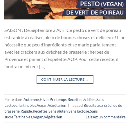
SAISON : De Septembre à Avril Ce pesto de vert de poireau
est rapide à réaliser, plein de bonnes choses et délicieux ! Il ne
nécessite que peu d’ingrédients et se marie parfaitement
avec les crackers aux drêches de brasserie : herbes de
Provence et piment d’Espelette AOP. Pour cette recette, il
faudra un mixeur […]
CONTINUER LA LECTURE
→
Posté dans
Automne
,
Hiver
,
Printemps
,
Recettes & idées
,
Sans
Lactose
,
Tartinables
,
Vegan
,
Végétarien
|
Tagged
Biscuits aux drêches de
brasserie
,
Rapide
,
Recettes
,
Sans gluten
,
Sans lactose
,
Sans
sucre
,
Tartinables
,
Vegan
,
Végétarien
Laissez un commentaire