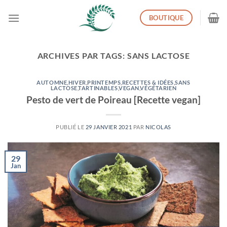
Passer
BOUTIQUE
au
contenu
ARCHIVES PAR TAGS:
SANS LACTOSE
AUTOMNE
,
HIVER
,
PRINTEMPS
,
RECETTES & IDÉES
,
SANS
LACTOSE
,
TARTINABLES
,
VEGAN
,
VÉGÉTARIEN
Pesto de vert de Poireau [Recette vegan]
PUBLIÉ LE
29 JANVIER 2021
PAR
NICOLAS
29
Jan