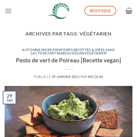
Passer
BOUTIQUE
au
contenu
ARCHIVES PAR TAGS:
VÉGÉTARIEN
AUTOMNE
,
HIVER
,
PRINTEMPS
,
RECETTES & IDÉES
,
SANS
LACTOSE
,
TARTINABLES
,
VEGAN
,
VÉGÉTARIEN
Pesto de vert de Poireau [Recette vegan]
PUBLIÉ LE
29 JANVIER 2021
PAR
NICOLAS
29
Jan