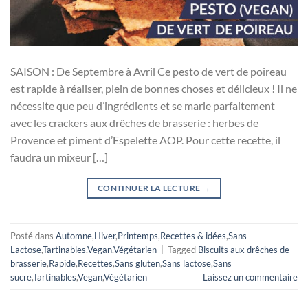
SAISON : De Septembre à Avril Ce pesto de vert de poireau
est rapide à réaliser, plein de bonnes choses et délicieux ! Il ne
nécessite que peu d’ingrédients et se marie parfaitement
avec les crackers aux drêches de brasserie : herbes de
Provence et piment d’Espelette AOP. Pour cette recette, il
faudra un mixeur […]
CONTINUER LA LECTURE
→
Posté dans
Automne
,
Hiver
,
Printemps
,
Recettes & idées
,
Sans
Lactose
,
Tartinables
,
Vegan
,
Végétarien
|
Tagged
Biscuits aux drêches de
brasserie
,
Rapide
,
Recettes
,
Sans gluten
,
Sans lactose
,
Sans
sucre
,
Tartinables
,
Vegan
,
Végétarien
Laissez un commentaire